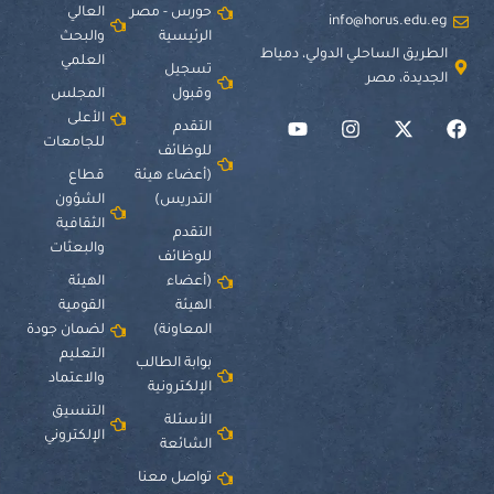
حورس - مصر
العالي
info@horus.edu.eg
الرئيسية
والبحث
الطريق الساحلي الدولي، دمياط
العلمي
تسجيل
الجديدة، مصر
وقبول
المجلس
الأعلى
التقدم
للجامعات
للوظائف
(أعضاء هيئة
قطاع
التدريس)
الشؤون
الثقافية
التقدم
والبعثات
للوظائف
(أعضاء
الهيئة
الهيئة
القومية
المعاونة)
لضمان جودة
التعليم
بوابة الطالب
والاعتماد
الإلكترونية
التنسيق
الأسئلة
الإلكتروني
الشائعة
تواصل معنا