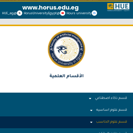
www.horus.edu.eg
@HUE_eg
@HorusUniversityEgypt
Hours university
الأقسام العلمية
قسم ذكاء اصطناعي
قسم علوم اساسيه
قسم علوم الحاسب