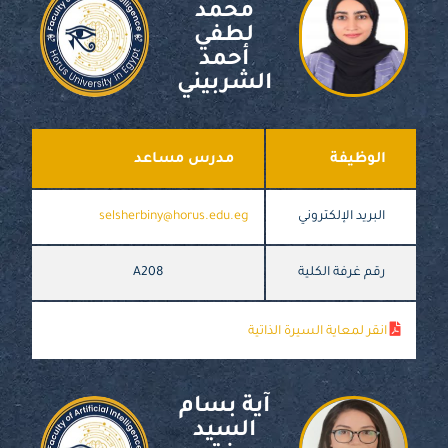
محمد
لطفي
أحمد
الشربيني
الوظيفة
مدرس مساعد
البريد الإلكتروني
selsherbiny@horus.edu.eg
رقم غرفة الكلية
A208
انقر لمعاية السيرة الذاتية
آية بسام
السيد