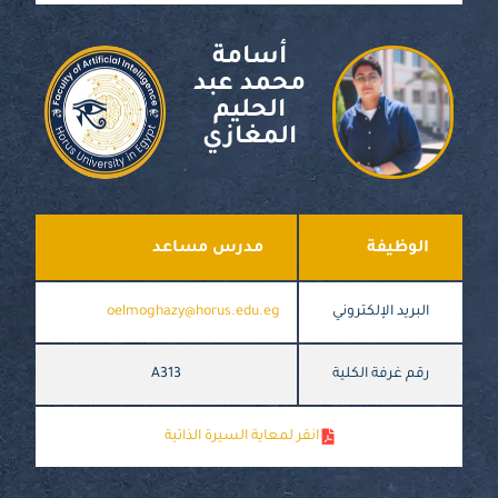
أسامة
محمد عبد
الحليم
المغازي
الوظيفة
مدرس مساعد
البريد الإلكتروني
oelmoghazy@horus.edu.eg
رقم غرفة الكلية
A313
انقر لمعاية السيرة الذاتية