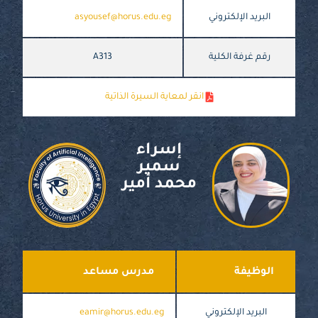
البريد الإلكتروني
asyousef@horus.edu.eg
رقم غرفة الكلية
A313
انقر لمعاية السيرة الذاتية
إسراء
سمير
محمد أمير
الوظيفة
مدرس مساعد
البريد الإلكتروني
eamir@horus.edu.eg