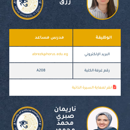
رزق
الوظيفة
مدرس مساعد
البريد الإلكتروني
abrezk@horus.edu.eg
رقم غرفة الكلية
A208
انقر لمعاية السيرة الذاتية
ناريمان
صبري
محمد