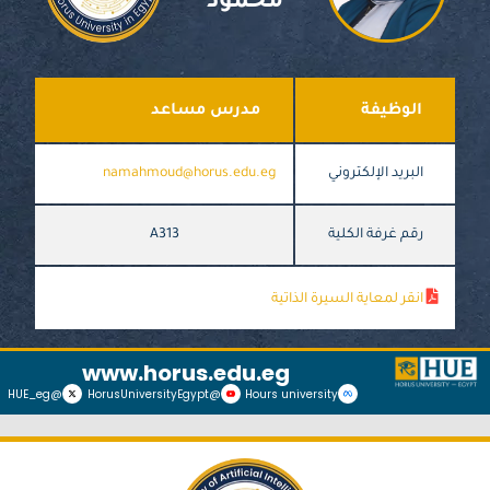
محمود
الوظيفة
مدرس مساعد
البريد الإلكتروني
namahmoud@horus.edu.eg
رقم غرفة الكلية
A313
انقر لمعاية السيرة الذاتية
www.horus.edu.eg
@HUE_eg
@HorusUniversityEgypt
Hours university