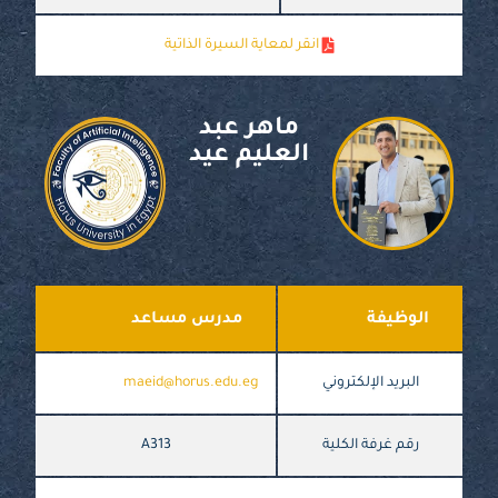
انقر لمعاية السيرة الذاتية
ماهر عبد
العليم عيد
الوظيفة
مدرس مساعد
البريد الإلكتروني
maeid@horus.edu.eg
رقم غرفة الكلية
A313