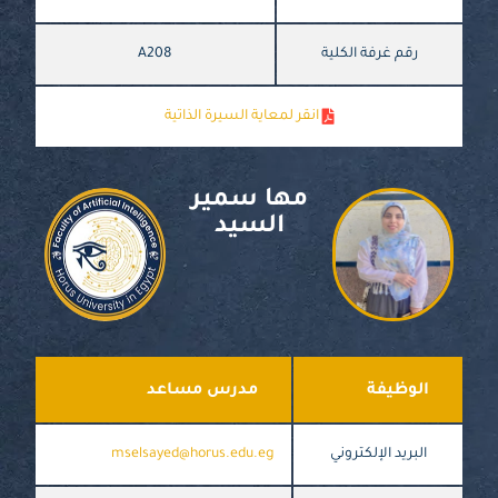
رقم غرفة الكلية
A208
انقر لمعاية السيرة الذاتية
مها سمير
السيد
الوظيفة
مدرس مساعد
البريد الإلكتروني
mselsayed@horus.edu.eg