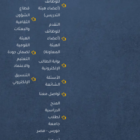
للوظائف
(أعضاء هيئة
قطاع
التدريس)
الشؤون
الثقافية
التقدم
والبعثات
للوظائف
(أعضاء
الهيئة
الهيئة
القومية
المعاونة)
لضمان جودة
التعليم
بوابة الطالب
والاعتماد
الإلكترونية
التنسيق
الأسئلة
الإلكتروني
الشائعة
تواصل معنا
المنح
الدراسية
لطلاب
جامعة
حورس - مصر