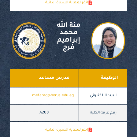
انقر لمعاية السيرة الذاتية
منة الله
محمد
إبراهيم
فرج
الوظيفة
مدرس مساعد
البريد الإلكتروني
mefarag@horus.edu.eg
رقم غرفة الكلية
A208
انقر لمعاية السيرة الذاتية