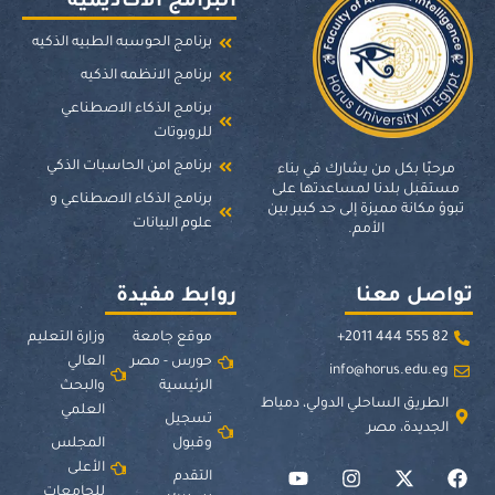
البرامج الأكاديمية
برنامج الحوسبه الطبيه الذكيه
برنامج الانظمه الذكيه
برنامج الذكاء الاصطناعي
للروبوتات
برنامج امن الحاسبات الذكي
مرحبًا بكل من يشارك في بناء
مستقبل بلدنا لمساعدتها على
برنامج الذكاء الاصطناعي و
تبوؤ مكانة مميزة إلى حد كبير بين
علوم البيانات
الأمم.
تواصل معنا
روابط مفيدة
82 555 444 2011+
موقع جامعة
وزارة التعليم
حورس - مصر
العالي
info@horus.edu.eg
الرئيسية
والبحث
الطريق الساحلي الدولي، دمياط
العلمي
تسجيل
الجديدة، مصر
وقبول
المجلس
الأعلى
التقدم
للجامعات