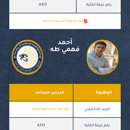
رقم غرفة الكلية
A313
انقر لمعاية السيرة الذاتية
أحمد
فهمي طه
الوظيفة
مدرس مساعد
البريد الإلكتروني
ahtaha@horus.edu.eg
رقم غرفة الكلية
A313