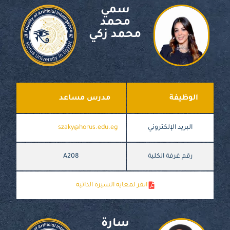
سمي
محمد
محمد زكي
الوظيفة
مدرس مساعد
البريد الإلكتروني
szaky@horus.edu.eg
رقم غرفة الكلية
A208
انقر لمعاية السيرة الذاتية
سارة