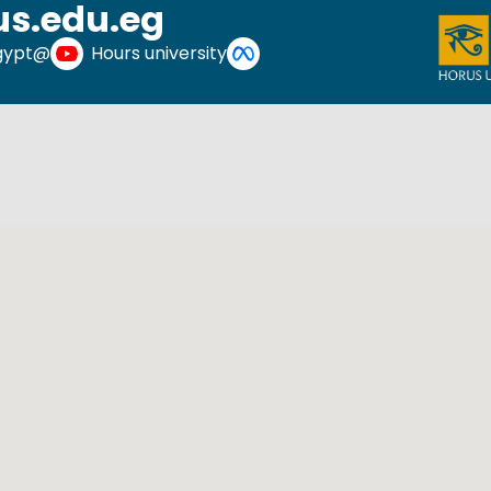
s.edu.eg
@HorusUniversityEgypt
Hours university