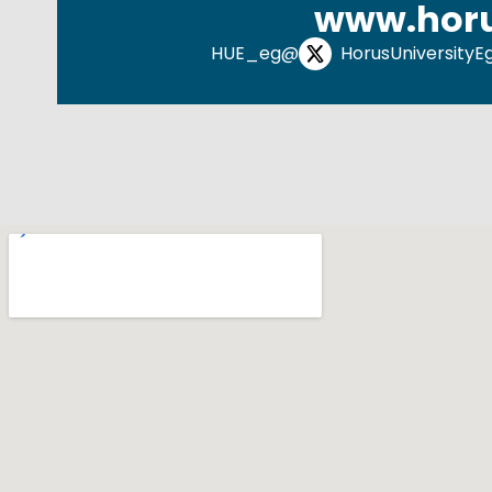
www.horu
@HUE_eg