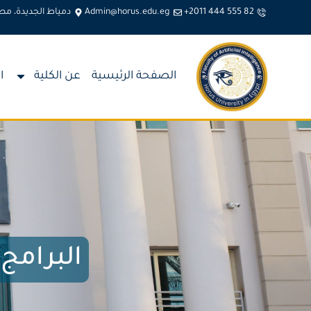
+2011 444 555 82
Admin@horus.edu.eg
دمياط الجديدة، مص
الصفحة الرئيسية
عن الكلية
ا
البرامج 