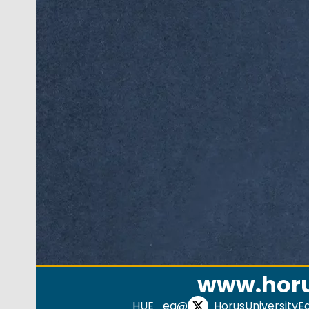
www.horu
@HUE_eg