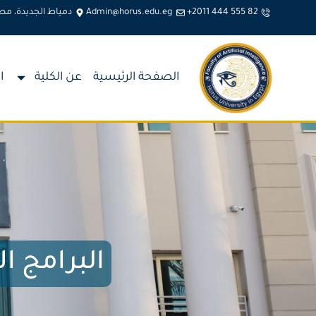
+2011 444 555 82
Admin@horus.edu.eg
دمياط الجديدة، مص
الصفحة الرئيسية
عن الكلية
ا
البرامج ال