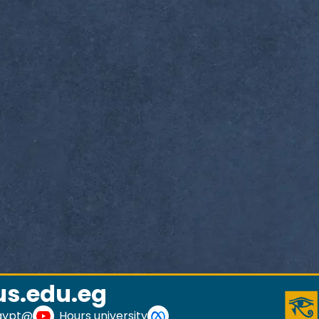
s.edu.eg
@HorusUniversityEgypt
Hours university