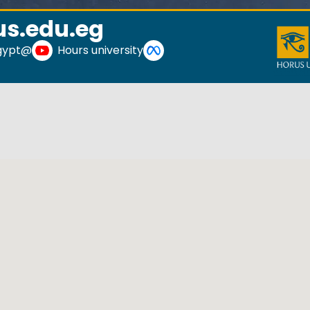
s.edu.eg
@HorusUniversityEgypt
Hours university