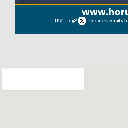
www.horu
@HUE_eg