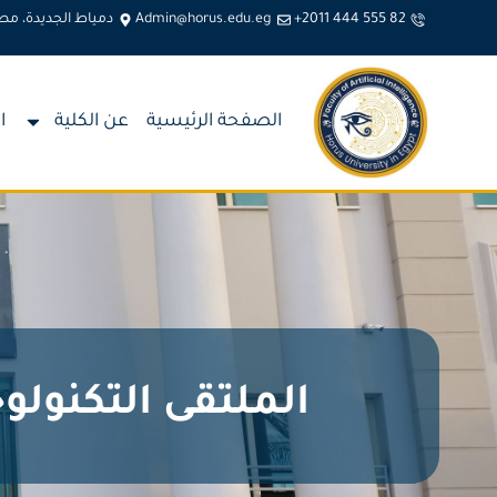
+2011 444 555 82
Admin@horus.edu.eg
دمياط الجديدة، مص
الصفحة الرئيسية
عن الكلية
ا
الملتقى التكنولوج