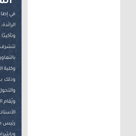
الم
في إطار
الرائدة،
وتأكيدً
تتشرف ج
بالتعاو
وكلية ا
وذلك بم
والتحول
ويُقام ا
الأستاذ 
رئيس م
وبإشرا