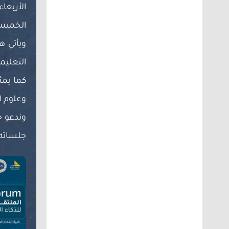
الأربعاء الموافق 22 
الخميس الموافق 23 أ
ويأتي ه
التعليمي
كما يمث
وعلوم ا
وندعو ج
جلساته 