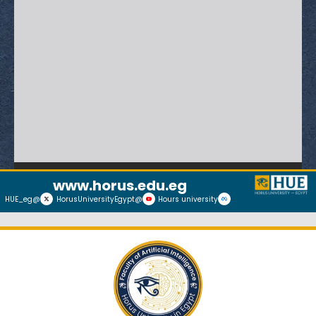
www.horus.edu.eg
@HUE_eg
@HorusUniversityEgypt
Hours university