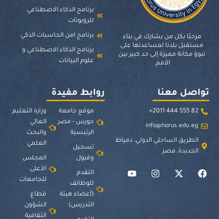
برنامج الذكاء الاصطناعي
للروبوتات
برنامج امن الحاسبات الذكي
مرحبًا بكل من يشارك في بناء
مستقبل بلدنا لمساعدتها على
برنامج الذكاء الاصطناعي و
تبوؤ مكانة مميزة إلى حد كبير بين
علوم البيانات
الأمم.
تواصل معنا
روابط مفيدة
82 555 444 2011+
موقع جامعة
وزارة التعليم
حورس - مصر
العالي
info@horus.edu.eg
الرئيسية
والبحث
الطريق الساحلي الدولي، دمياط
العلمي
تسجيل
الجديدة، مصر
وقبول
المجلس
الأعلى
التقدم
للجامعات
للوظائف
(أعضاء هيئة
قطاع
التدريس)
الشؤون
الثقافية