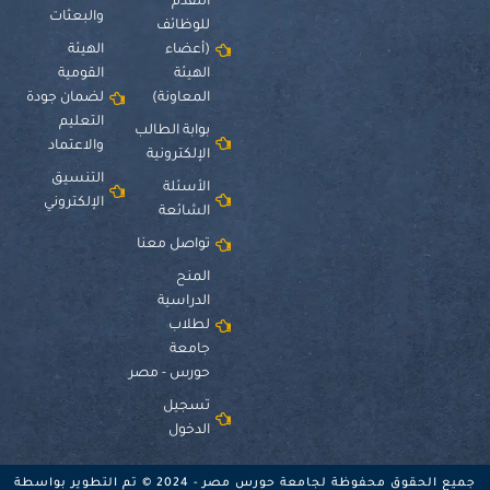
التقدم
والبعثات
للوظائف
(أعضاء
الهيئة
الهيئة
القومية
المعاونة)
لضمان جودة
التعليم
بوابة الطالب
والاعتماد
الإلكترونية
التنسيق
الأسئلة
الإلكتروني
الشائعة
تواصل معنا
المنح
الدراسية
لطلاب
جامعة
حورس - مصر
تسجيل
الدخول
جميع الحقوق محفوظة لجامعة حورس مصر - 2024 © تم التطوير بواسطة