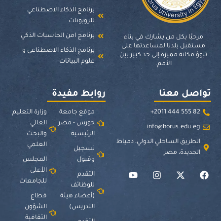
برنامج الذكاء الاصطناعي
للروبوتات
برنامج امن الحاسبات الذكي
مرحبًا بكل من يشارك في بناء
مستقبل بلدنا لمساعدتها على
برنامج الذكاء الاصطناعي و
تبوؤ مكانة مميزة إلى حد كبير بين
علوم البيانات
الأمم.
تواصل معنا
روابط مفيدة
82 555 444 2011+
موقع جامعة
وزارة التعليم
حورس - مصر
العالي
info@horus.edu.eg
الرئيسية
والبحث
الطريق الساحلي الدولي، دمياط
العلمي
تسجيل
الجديدة، مصر
وقبول
المجلس
الأعلى
التقدم
للجامعات
للوظائف
(أعضاء هيئة
قطاع
التدريس)
الشؤون
الثقافية