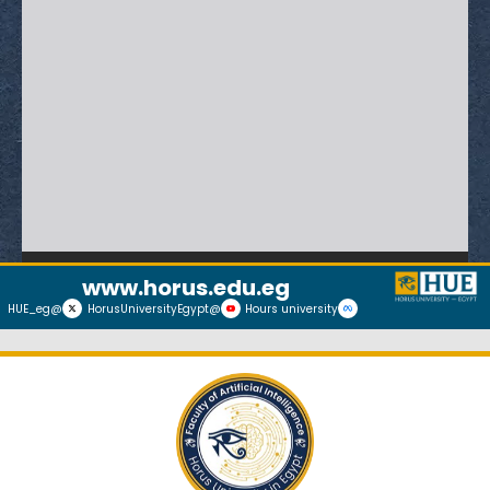
www.horus.edu.eg
@HUE_eg
@HorusUniversityEgypt
Hours university