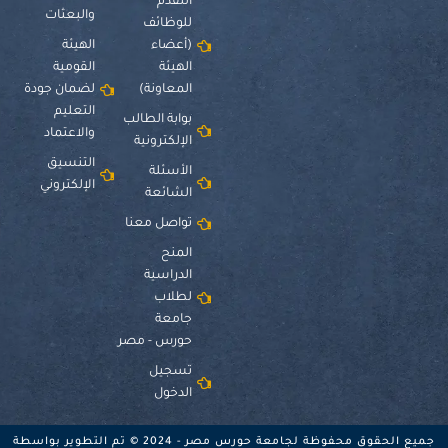
التقدم
والبعثات
للوظائف
(أعضاء
الهيئة
الهيئة
القومية
المعاونة)
لضمان جودة
التعليم
بوابة الطالب
والاعتماد
الإلكترونية
التنسيق
الأسئلة
الإلكتروني
الشائعة
تواصل معنا
المنح
الدراسية
لطلاب
جامعة
حورس - مصر
تسجيل
الدخول
جميع الحقوق محفوظة لجامعة حورس مصر - 2024 © تم التطوير بواسطة