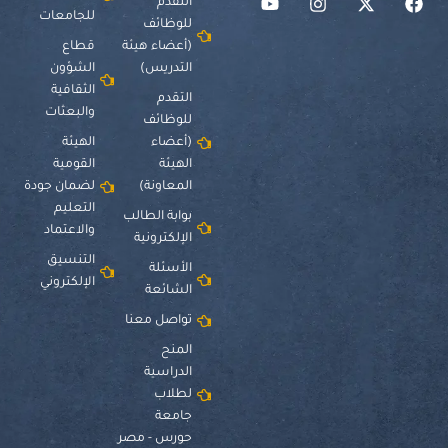
التقدم
للجامعات
للوظائف
(أعضاء هيئة
قطاع
التدريس)
الشؤون
الثقافية
التقدم
والبعثات
للوظائف
(أعضاء
الهيئة
الهيئة
القومية
المعاونة)
لضمان جودة
التعليم
بوابة الطالب
والاعتماد
الإلكترونية
التنسيق
الأسئلة
الإلكتروني
الشائعة
تواصل معنا
المنح
الدراسية
لطلاب
جامعة
حورس - مصر