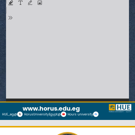
www.horus.edu.eg
@HUE_eg
@HorusUniversityEgypt
Hours university