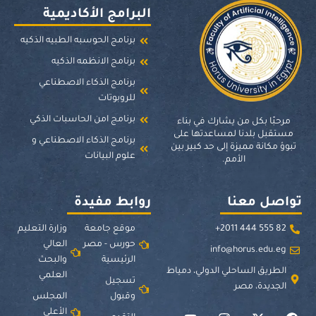
البرامج الأكاديمية
برنامج الحوسبه الطبيه الذكيه
برنامج الانظمه الذكيه
برنامج الذكاء الاصطناعي
للروبوتات
برنامج امن الحاسبات الذكي
مرحبًا بكل من يشارك في بناء
مستقبل بلدنا لمساعدتها على
برنامج الذكاء الاصطناعي و
تبوؤ مكانة مميزة إلى حد كبير بين
علوم البيانات
الأمم.
تواصل معنا
روابط مفيدة
82 555 444 2011+
موقع جامعة
وزارة التعليم
حورس - مصر
العالي
info@horus.edu.eg
الرئيسية
والبحث
الطريق الساحلي الدولي، دمياط
العلمي
تسجيل
الجديدة، مصر
وقبول
المجلس
الأعلى