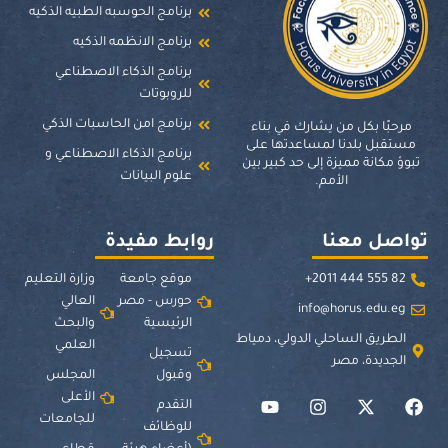
برنامج الحوسبه الطبيه الذكيه
برنامج الانظمه الذكيه
برنامج الذكاء الاصطناعي
للروبوتات
برنامج امن الحاسبات الذكي
مرحبًا بكل من يشارك في بناء
مستقبل بلدنا لمساعدتها على
برنامج الذكاء الاصطناعي و
تبوؤ مكانة مميزة إلى حد كبير بين
علوم البيانات
الأمم.
تواصل معنا
روابط مفيدة
82 555 444 2011+
موقع جامعة
وزارة التعليم
حورس - مصر
العالي
info@horus.edu.eg
الرئيسية
والبحث
الطريق الساحلي الدولي، دمياط
العلمي
تسجيل
الجديدة، مصر
وقبول
المجلس
الأعلى
التقدم
للجامعات
للوظائف