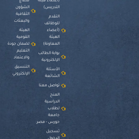
(أعضاء هيئة
قطاع
التدريس)
الشؤون
الثقافية
التقدم
والبعثات
للوظائف
(أعضاء
الهيئة
الهيئة
القومية
المعاونة)
لضمان جودة
التعليم
بوابة الطالب
والاعتماد
الإلكترونية
التنسيق
الأسئلة
الإلكتروني
الشائعة
تواصل معنا
المنح
الدراسية
لطلاب
جامعة
حورس - مصر
تسجيل
الدخول