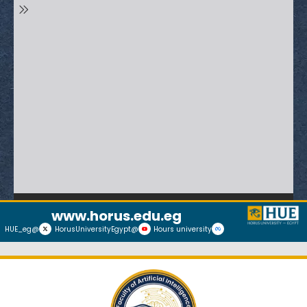
www.horus.edu.eg
@HUE_eg
@HorusUniversityEgypt
Hours university