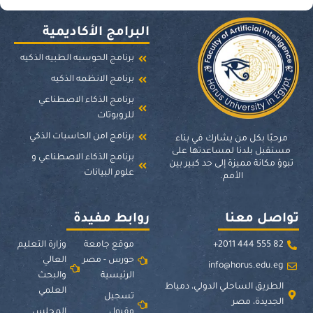
البرامج الأكاديمية
برنامج الحوسبه الطبيه الذكيه
برنامج الانظمه الذكيه
برنامج الذكاء الاصطناعي
للروبوتات
برنامج امن الحاسبات الذكي
مرحبًا بكل من يشارك في بناء
مستقبل بلدنا لمساعدتها على
برنامج الذكاء الاصطناعي و
تبوؤ مكانة مميزة إلى حد كبير بين
علوم البيانات
الأمم.
تواصل معنا
روابط مفيدة
82 555 444 2011+
موقع جامعة
وزارة التعليم
حورس - مصر
العالي
info@horus.edu.eg
الرئيسية
والبحث
الطريق الساحلي الدولي، دمياط
العلمي
تسجيل
الجديدة، مصر
وقبول
المجلس