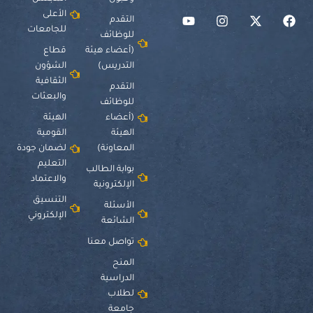
الأعلى
التقدم
للجامعات
للوظائف
(أعضاء هيئة
قطاع
التدريس)
الشؤون
الثقافية
التقدم
والبعثات
للوظائف
(أعضاء
الهيئة
الهيئة
القومية
المعاونة)
لضمان جودة
التعليم
بوابة الطالب
والاعتماد
الإلكترونية
التنسيق
الأسئلة
الإلكتروني
الشائعة
تواصل معنا
المنح
الدراسية
لطلاب
جامعة