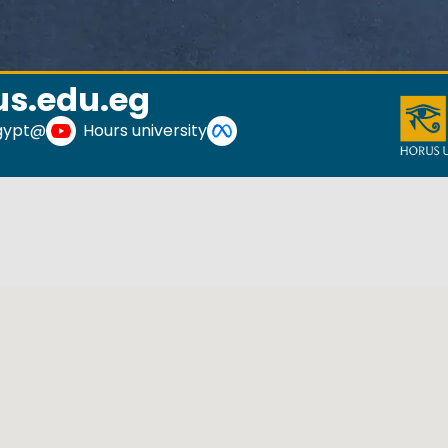
s.edu.eg
@HorusUniversityEgypt
Hours university