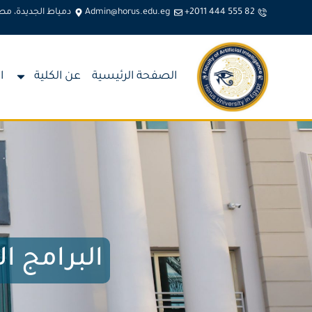
+2011 444 555 82
Admin@horus.edu.eg
دمياط الجديدة، مص
الصفحة الرئيسية
عن الكلية
ا
البرامج ال