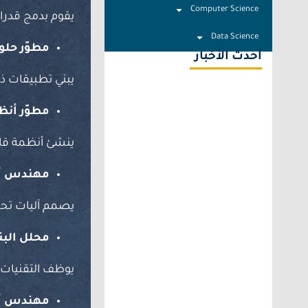
Computer Science
يقوم بدمج قدرات
Data Science
مطوّر حلول
أحدث الأخبار
يبني تطبيقات ذكي
مطوّر أن
ينشئ أنظمة قاد
مهندس أن
يصمم آليات تحكم
محلل البني
يوظف التقنيات ال
مهندس أن