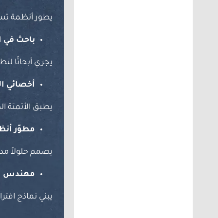
يطور أنظمة تست
باحث في ا
يجري أبحاثًا لتط
أخصائي ال
يطبق الأتمتة الذ
مطوّر أنظ
يصمم حلولاً مدعو
مهندس ال
يبني نماذج افتر