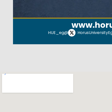
www.horu
@HUE_eg