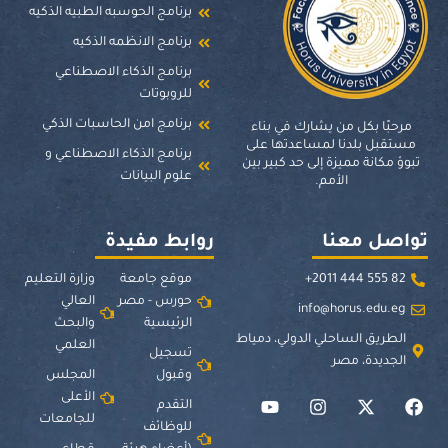
برنامج الحوسبه الطبيه الذكيه
برنامج الانظمه الذكيه
برنامج الذكاء الاصطناعي
للروبوتات
برنامج امن الحاسبات الذكي
مرحبًا بكل من يشارك في بناء
مستقبل بلدنا لمساعدتها على
برنامج الذكاء الاصطناعي و
تبوؤ مكانة مميزة إلى حد كبير بين
علوم البيانات
الأمم.
تواصل معنا
روابط مفيدة
82 555 444 2011+
موقع جامعة
وزارة التعليم
حورس - مصر
العالي
info@horus.edu.eg
الرئيسية
والبحث
الطريق الساحلي الدولي، دمياط
العلمي
تسجيل
الجديدة، مصر
وقبول
المجلس
الأعلى
التقدم
للجامعات
للوظائف