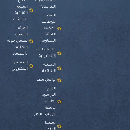
(أعضاء هيئة
قطاع
التدريس)
الشؤون
الثقافية
التقدم
والبعثات
للوظائف
(أعضاء
الهيئة
الهيئة
القومية
المعاونة)
لضمان جودة
التعليم
بوابة الطالب
والاعتماد
الإلكترونية
التنسيق
الأسئلة
الإلكتروني
الشائعة
تواصل معنا
المنح
الدراسية
لطلاب
جامعة
حورس - مصر
تسجيل
الدخول