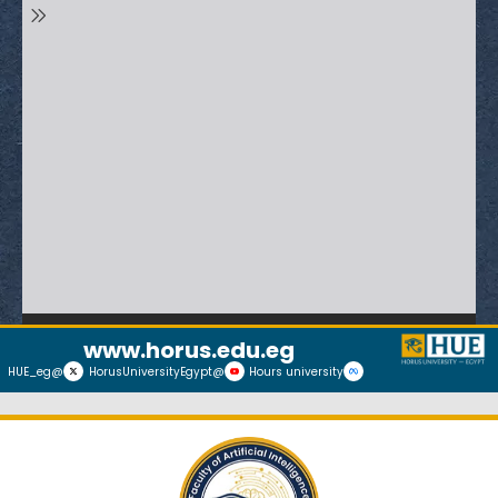
www.horus.edu.eg
@HUE_eg
@HorusUniversityEgypt
Hours university